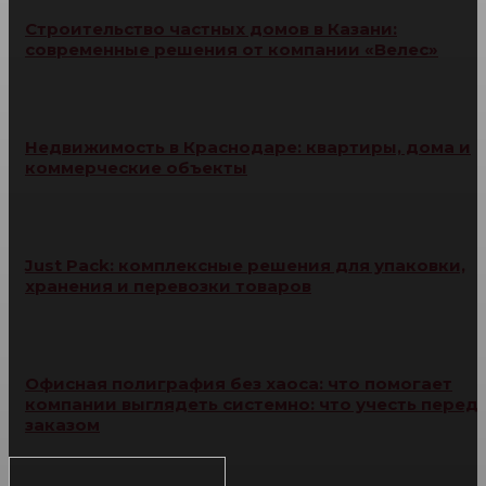
Строительство частных домов в Казани:
современные решения от компании «Велес»
Недвижимость в Краснодаре: квартиры, дома и
коммерческие объекты
Just Pack: комплексные решения для упаковки,
хранения и перевозки товаров
Офисная полиграфия без хаоса: что помогает
компании выглядеть системно: что учесть перед
заказом