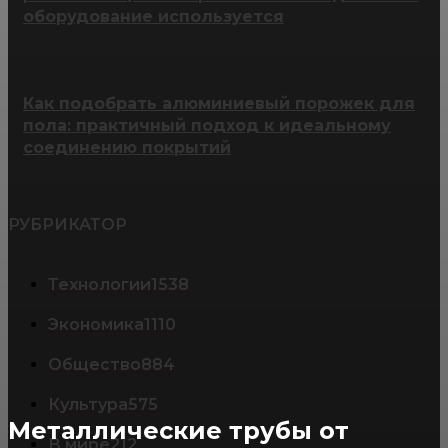
оборудование используется
Как подобрать алюминиевый порожек для
пола: практичный подход к идеальному
соединению покрытий
РУБРИКАТОР
Технологии
1538
Экономика
1110
Общество
884
Культура
575
Металлические трубы от
В мире
212