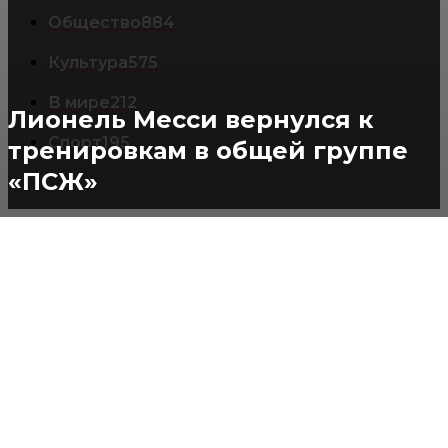
Общество
884
Культура
575
В мире
212
Лионель Месси вернулся к
Спорт
195
тренировкам в общей группе
«ПСЖ»