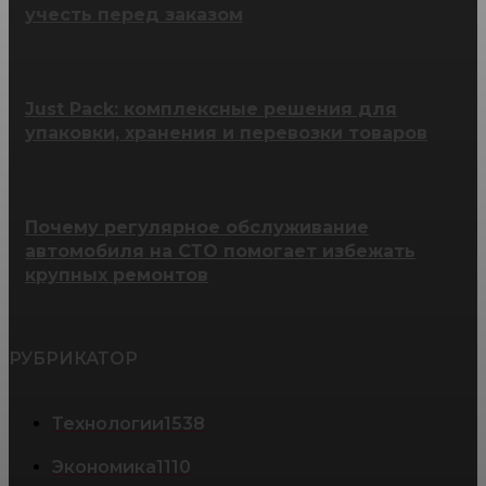
учесть перед заказом
Just Pack: комплексные решения для
упаковки, хранения и перевозки товаров
Почему регулярное обслуживание
автомобиля на СТО помогает избежать
крупных ремонтов
РУБРИКАТОР
Технологии
1538
Экономика
1110