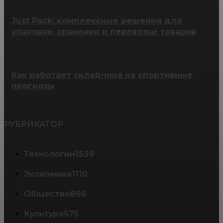
Just Pack: комплексные решения для
упаковки, хранения и перевозки товаров
Как работает складчина на спортивные
прогнозы
РУБРИКАТОР
Технологии
1539
Экономика
1110
Общество
886
Культура
575