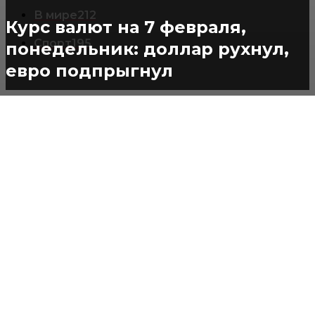
В мире
212
Курс валют на 7 февраля,
Спорт
195
понедельник: доллар рухнул,
евро подпрыгнул