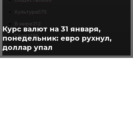
Общество
886
Культура
575
В мире
212
Курс валют на 31 января,
Спорт
195
понедельник: евро рухнул,
доллар упал