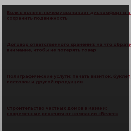
Боль в колене: почему возникает дискомфорт и к
сохранить подвижность
Договор ответственного хранения: на что обрат
внимание, чтобы не потерять товар
Полиграфические услуги: печать визиток, буклет
листовок и другой продукции
Строительство частных домов в Казани:
современные решения от компании «Велес»