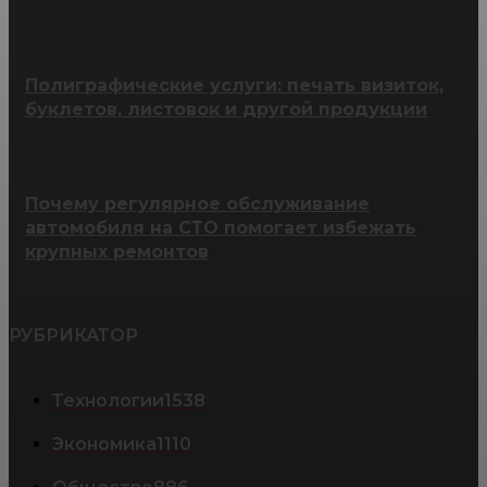
Полиграфические услуги: печать визиток,
буклетов, листовок и другой продукции
Почему регулярное обслуживание
автомобиля на СТО помогает избежать
крупных ремонтов
РУБРИКАТОР
Технологии
1538
Экономика
1110