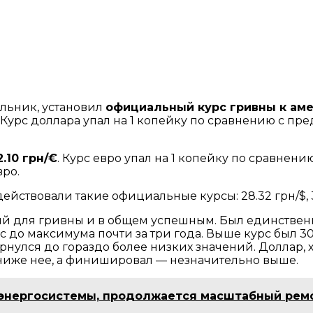
льник, установил
официальный курс гривны к аме
. Курс доллара упал на 1 копейку по сравнению с 
.10 грн/€
. Курс евро упал на 1 копейку по сравне
ро.
действовали такие официальные курсы: 28.32 грн/$, 32
ний для гривны и в общем успешным. Был единстве
 до максимума почти за три года. Выше курс был 30
вернулся до гораздо более низких значений. Доллар,
 ниже нее, а финишировал — незначительно выше.
 энергосистемы, продолжается масштабный рем