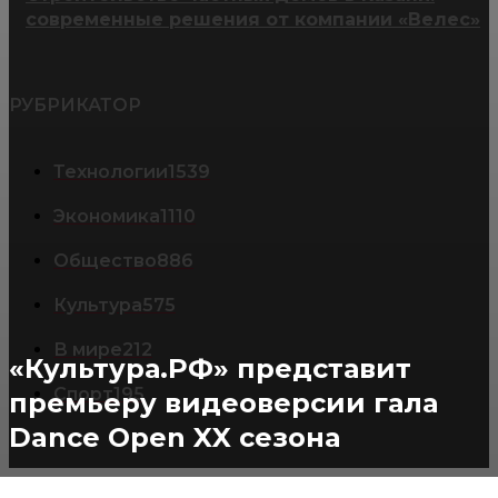
современные решения от компании «Велес»
РУБРИКАТОР
Технологии
1539
Экономика
1110
Общество
886
Культура
575
В мире
212
«Культура.РФ» представит
Спорт
195
премьеру видеоверсии гала
Dance Open XX сезона