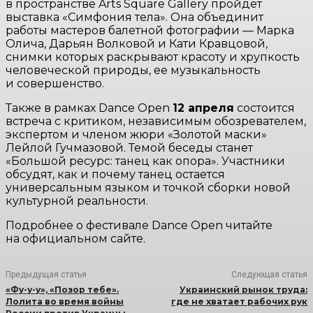
в пространстве Arts Square Gallery пройдет
выставка «Симфония тела». Она объединит
работы мастеров балетной фотографии — Марка
Олича, Дарьян Волковой и Кати Кравцовой,
снимки которых раскрывают красоту и хрупкость
человеческой природы, ее музыкальность
и совершенство.
Также в рамках Dance Open
12 апреля
состоится
встреча с критиком, независимым обозревателем,
экспертом и членом жюри «Золотой маски»
Лейлой Гучмазовой. Темой беседы станет
«Большой ресурс: танец как опора». Участники
обсудят, как и почему танец остается
универсальным языком и точкой сборки новой
культурной реальности.
Подробнее о фестивале Dance Open читайте
на официальном сайте.
Предыдущая статья
Следующая статья
«Фу-у-у», «Позор тебе».
Украинский рынок труда:
Лолита во время войны
где не хватает рабочих рук