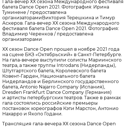
Гала-вечер ХХ сезона Международного фестиваля
балета Dance Open 2021. Фотография: Ирина
Туминене / предоставлена
организаторамиВиктория Терешкина и Тимур
Аскеров. Гала-вечер ХХ сезона Международного
фестиваля балета Dance Open 2021. Фотография:
Владимир Черенков / предоставлена
организаторами
ХХ сезон Dance Open прошел в ноябре 2021 года
на сцене БКЗ «Октябрьский» в Санкт-Петербурге.
На гала-вечере выступили солисты Мариинского
театра, а также труппы Introdans (Нидерланды),
Штутгартского балета, Королевского балета
Ковент-Гарден, Национального балета
Нидерландов и Берлинского государственного
балета, Antonio Najarro Company (Испания),
Dresden Frankfurt Dance Company (Германия)
и артисты петербургских театров. Также в рамках
гала состоялись российские премьеры
постановок хореографов Кэти Марстон, Антонио
Нахарро и Якопо Годани.
Трансляция гала-вечера ХХ сезона Dance Open