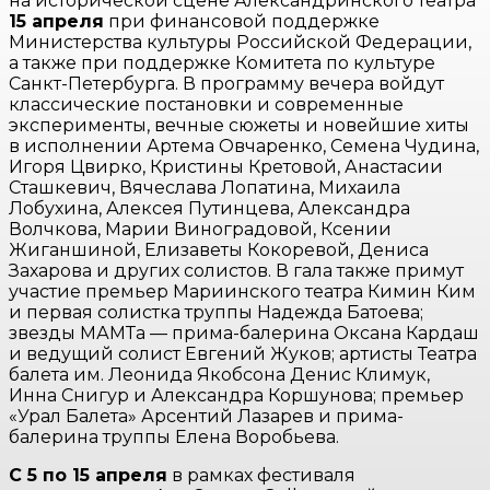
на исторической сцене Александринского театра
15 апреля
при финансовой поддержке
Министерства культуры Российской Федерации,
а также при поддержке Комитета по культуре
Санкт-Петербурга. В программу вечера войдут
классические постановки и современные
эксперименты, вечные сюжеты и новейшие хиты
в исполнении Артема Овчаренко, Семена Чудина,
Игоря Цвирко, Кристины Кретовой, Анастасии
Сташкевич, Вячеслава Лопатина, Михаила
Лобухина, Алексея Путинцева, Александра
Волчкова, Марии Виноградовой, Ксении
Жиганшиной, Елизаветы Кокоревой, Дениса
Захарова и других солистов. В гала также примут
участие премьер Мариинского театра Кимин Ким
и первая солистка труппы Надежда Батоева;
звезды МАМТа — прима-балерина Оксана Кардаш
и ведущий солист Евгений Жуков; артисты Театра
балета им. Леонида Якобсона Денис Климук,
Инна Снигур и Александра Коршунова; премьер
«Урал Балета» Арсентий Лазарев и прима-
балерина труппы Елена Воробьева.
С 5 по 15 апреля
в рамках фестиваля