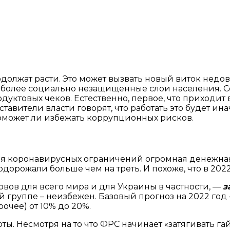
должат расти. Это может вызвать новый виток недово
олее социально незащищенные слои населения. Сей
уктовых чеков. Естественно, первое, что приходит 
авители власти говорят, что работать это будет ин
 поможет ли избежать коррупционных рисков.
я коронавирусных ограничений огромная денежная 
дорожали больше чем на треть. И похоже, что в 202
овов для всего мира и для Украины в частности, —
з
й группе – неизбежен. Базовый прогноз на 2022 год
рочее) от 10% до 20%.
ы. Несмотря на то что ФРС начинает «затягивать гай