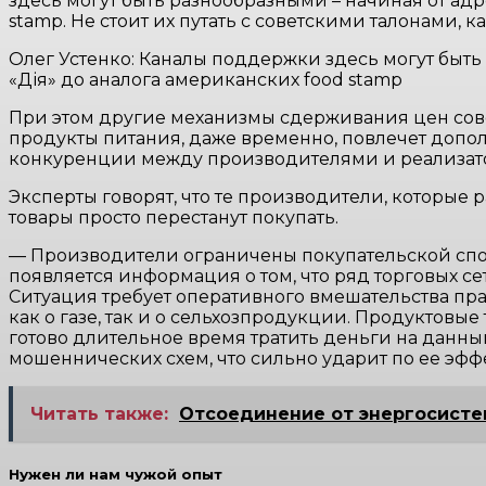
здесь могут быть разнообразными – начиная от ад
stamp. Не стоит их путать с советскими талонами,
Олег Устенко: Каналы поддержки здесь могут быть
«Дія» до аналога американских food stamp
При этом другие механизмы сдерживания цен сове
продукты питания, даже временно, повлечет допо
конкуренции между производителями и реализат
Эксперты говорят, что те производители, которые
товары просто перестанут покупать.
— Производители ограничены покупательской спо
появляется информация о том, что ряд торговых се
Ситуация требует оперативного вмешательства пр
как о газе, так и о сельхозпродукции. Продуктовые
готово длительное время тратить деньги на данн
мошеннических схем, что сильно ударит по ее эфф
Читать также:
Отсоединение от энергосисте
Нужен ли нам чужой опыт