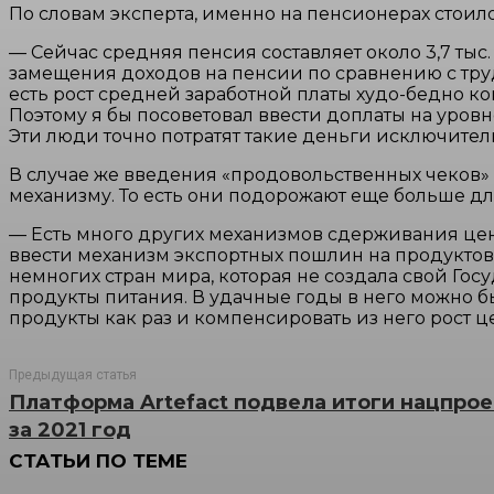
По словам эксперта, именно на пенсионерах стоил
— Сейчас средняя пенсия составляет около 3,7 тыс. 
замещения доходов на пенсии по сравнению с труд
есть рост средней заработной платы худо-бедно к
Поэтому я бы посоветовал ввести доплаты на уровн
Эти люди точно потратят такие деньги исключител
В случае же введения «продовольственных чеков» 
механизму. То есть они подорожают еще больше дл
— Есть много других механизмов сдерживания це
ввести механизм экспортных пошлин на продуктовое
немногих стран мира, которая не создала свой Го
продукты питания. В удачные годы в него можно б
продукты как раз и компенсировать из него рост 
Предыдущая статья
Платформа Artefact подвела итоги нацпрое
за 2021 год
СТАТЬИ ПО ТЕМЕ