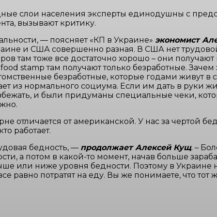
ные слои населения эксперты единодушны с предст
та, вызывают критику.
альности, — поясняет «КП в Украине»
экономист Ал
раине и США совершенно разная. В США нет трудовой
ров там тоже все достаточно хорошо – они получают 
ood stamp там получают только безработные. Зачем э
потомственные безработные, которые годами живут в
адает из нормального социума. Если им дать в руки 
 избежать, и были придуманы специальные чеки, ко
жно.
орне отличается от американской. У нас за чертой 
кто работает.
рудовая бедность, —
продолжает Алексей Кущ
. – Бо
сти, а потом в какой-то момент, начав больше зараб
ше или ниже уровня бедности. Поэтому в Украине н
е равно потратят на еду. Вы же понимаете, что тот