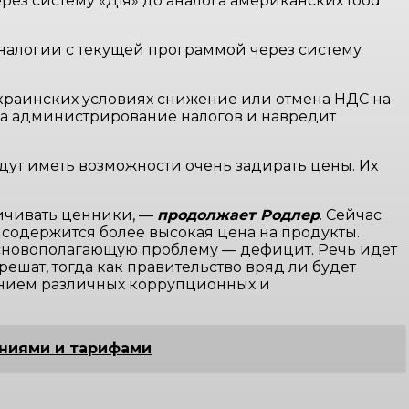
рез систему «Дія» до аналога американских food
аналогии с текущей программой через систему
украинских условиях снижение или отмена НДС на
на администрирование налогов и навредит
удут иметь возможности очень задирать цены. Их
ичивать ценники, —
продолжает Родлер
. Сейчас
е содержится более высокая цена на продукты.
основополагающую проблему — дефицит. Речь идет
решат, тогда как правительство вряд ли будет
лением различных коррупционных и
ениями и тарифами