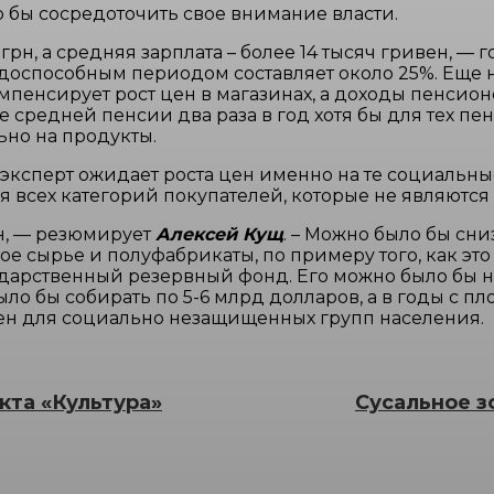
о бы сосредоточить свое внимание власти.
грн, а средняя зарплата – более 14 тысяч гривен, — 
оспособным периодом составляет около 25%. Еще не
омпенсирует рост цен в магазинах, а доходы пенсио
е средней пенсии два раза в год хотя бы для тех п
ьно на продукты.
эксперт ожидает роста цен именно на те социальные
я всех категорий покупателей, которые не являются
н, — резюмирует
Алексей Кущ
. – Можно было бы сн
 сырье и полуфабрикаты, по примеру того, как это 
сударственный резервный фонд. Его можно было бы н
ыло бы собирать по 5-6 млрд долларов, а в годы с 
цен для социально незащищенных групп населения.
кта «Культура»
Сусальное з