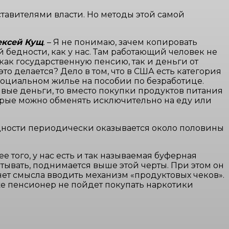
авителями власти. Но методы этой самой
ексей Кущ
. – Я не понимаю, зачем копировать
 бедности, как у нас. Там работающий человек не
как государственную пенсию, так и деньги от
то делается? Дело в том, что в США есть категория
 социальном жилье на пособии по безработице.
живые деньги, то вместо покупки продуктов питания
торые можно обменять исключительно на еду или
бедности периодически оказывается около половины
лее того, у нас есть и так называемая буферная
атывать, поднимается выше этой черты. При этом он
ет смысла вводить механизм «продуктовых чеков».
 же пенсионер не пойдет покупать наркотики