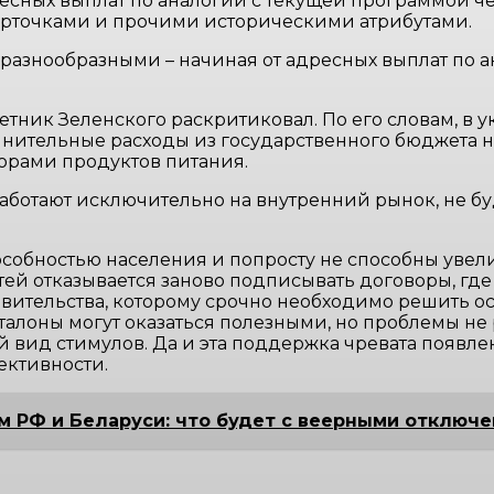
ресных выплат по аналогии с текущей программой че
 карточками и прочими историческими атрибутами.
 разнообразными – начиная от адресных выплат по 
тник Зеленского раскритиковал. По его словам, в 
лнительные расходы из государственного бюджета 
орами продуктов питания.
 работают исключительно на внутренний рынок, не б
собностью населения и попросту не способны увел
тей отказывается заново подписывать договоры, гд
авительства, которому срочно необходимо решить 
 талоны могут оказаться полезными, но проблемы не 
ый вид стимулов. Да и эта поддержка чревата появ
ективности.
м РФ и Беларуси: что будет с веерными отключ