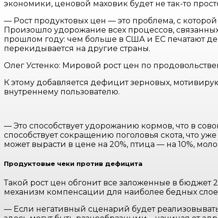
экономики, ценовой маховик будет не так-то прост
— Рост продуктовых цен — это проблема, с которой
Произошло удорожание всех процессов, связанных
прошлом году: чем больше в США и ЕС печатают де
перекидывается на другие страны.
Олег Устенко: Мировой рост цен по продовольств
К этому добавляется дефицит зерновых, мотивиру
внутреннему пользователю.
— Это способствует удорожанию кормов, что в сов
способствует сокращению поголовья скота, что уже 
может вырасти в цене на 20%, птица — на 10%, мол
Продуктовые чеки против дефицита
Такой рост цен обгонит все заложенные в бюджет 2
механизм компенсации для наиболее бедных слое
— Если негативный сценарий будет реализовыватьс