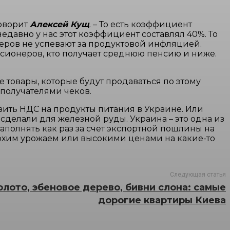
говорит
Алексей Кущ
. – То есть коэффициент
давно у нас этот коэффициент составлял 40%. То
неров не успевают за продуктовой инфляцией.
енсионеров, кто получает среднюю пенсию и ниже.
 товары, которые будут продаваться по этому
 получателями чеков.
изить НДС на продукты питания в Украине. Или
сделали для железной руды. Украина – это одна из
аполнять как раз за счет экспортной пошлины на
плохим урожаем или высокими ценами на какие-то
Следующая статья
олото, эбеновое дерево, бивни слона: самые
дорогие квартиры Киева