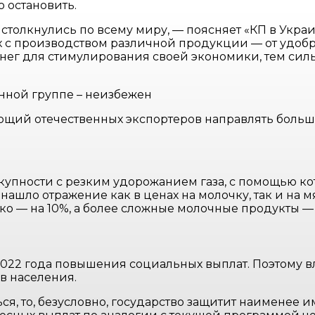
о остановить.
 столкнулись по всему миру, — поясняет «КП в Укра
 с производством различной продукции — от удобр
нег для стимулирования своей экономики, тем силь
енной группе – неизбежен
ющий отечественных экспортеров направлять больш
окупности с резким удорожанием газа, с помощью ко
нашло отражение как в ценах на молочку, так и на м
око — на 10%, а более сложные молочные продукты — 
022 года повышения социальных выплат. Поэтому вл
в населения.
я, то, безусловно, государство защитит наименее и