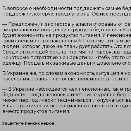
В вопросе о необходимости поддержать самые бед
поддержки, которую предлагают в Офисе президен
— Предложения экспертов у власти оторваны от ре
американский опыт, если структура бедности в Ук
будет экономить на продуктах питания. У пенсионе
своих пенсионных накоплений. Поэтому эти самые f
людей, которая даже не планирует работать. Это 
Среди этих людей есть те, кто, мягко говоря, вып
некоторые потратят их на наркотики. Чтобы этого
одежду. Продать их за живые деньги довольно сло
В Украине же, по словам экономиста, ситуация в к
населения страны – не только пенсионеры, но и те, 
— В Украине наблюдается как пенсионная, так и т
бедность – когда человек живет ниже уровня бедно
может периодически подниматься и опускаться вы
У нас практически все социальные выплаты люди вс
вместо продуктов питания.
Защитите пенсионеров!