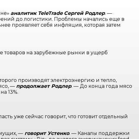
ине»
аналитик TeleTrade
Сергей Родлер
. —
ений до логистики. Проблемы начались еще в
нее проявляет себя инфляция, которая затем
е товаров на зарубежные рынки в ущерб
торого производят электроэнергию и тепло,
ясо, —
продолжает Родлер
. — До конца года мясо
на 13%.
асть уже сейчас говорит, что готовит отдельный
мущих, —
говорит Устенко
. — Каналы поддержки