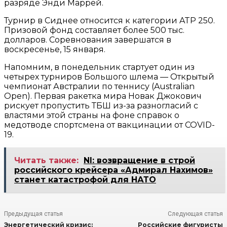
разряде Энди Маррей.
Турнир в Сиднее относится к категории ATP 250.
Призовой фонд составляет более 500 тыс.
долларов. Соревнования завершатся в
воскресенье, 15 января.
Напомним, в понедельник стартует один из
четырех турниров Большого шлема — Открытый
чемпионат Австралии по теннису (Australian
Open). Первая ракетка мира Новак Джокович
рискует пропустить ТБШ из-за разногласий с
властями этой страны на фоне справок о
медотводе спортсмена от вакцинации от COVID-
19.
Читать также:
NI: возвращение в строй
российского крейсера «Адмирал Нахимов»
станет катастрофой для НАТО
Предыдущая статья
Следующая статья
Энергетический кризис:
Российские фигуристы