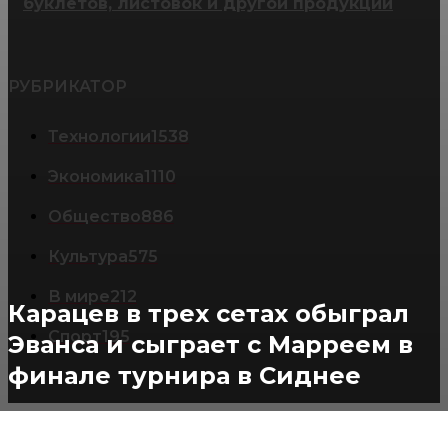
буклетов, листовок и другой продукции
РУБРИКАТОР
Технологии
1538
Экономика
1110
Общество
886
Культура
575
В мире
212
Карацев в трех сетах обыграл
Спорт
195
Эванса и сыграет с Марреем в
финале турнира в Сиднее