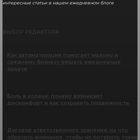
интересные статьи в нашем ежедневном блоге
ВЫБОР РЕДАКТОРА
Как автоматизация помогает малому и
среднему бизнесу решать ежедневные
задачи
Боль в колене: почему возникает
дискомфорт и как сохранить подвижность
Договор ответственного хранения: на что
обратить внимание, чтобы не потерять товар