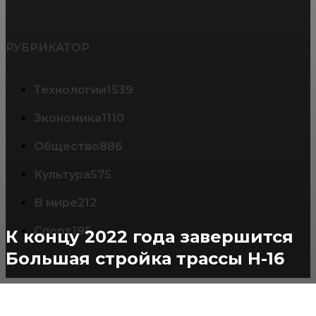
РУБРИКАТОР
Технологии
1539
Экономика
1110
Общество
886
Культура
575
В мире
212
Спорт
195
К концу 2022 года завершится
Большая стройка трассы Н-16