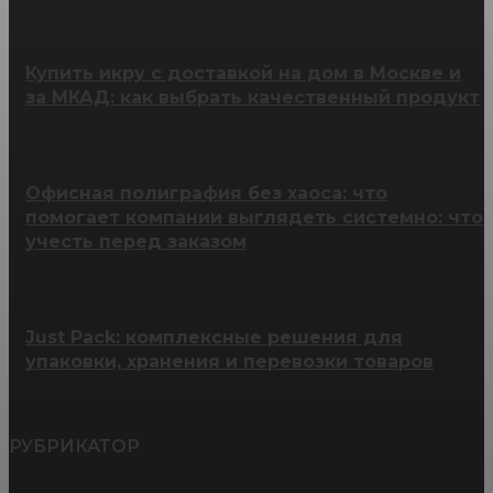
Купить икру с доставкой на дом в Москве и
за МКАД: как выбрать качественный продукт
Офисная полиграфия без хаоса: что
помогает компании выглядеть системно: что
учесть перед заказом
Just Pack: комплексные решения для
упаковки, хранения и перевозки товаров
РУБРИКАТОР