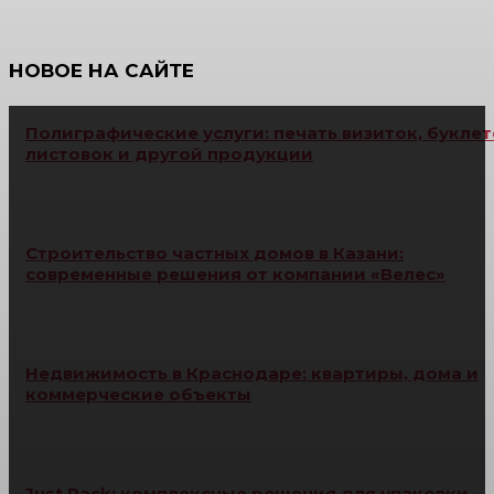
НОВОЕ НА САЙТЕ
Полиграфические услуги: печать визиток, буклет
листовок и другой продукции
Строительство частных домов в Казани:
современные решения от компании «Велес»
Недвижимость в Краснодаре: квартиры, дома и
коммерческие объекты
Just Pack: комплексные решения для упаковки,