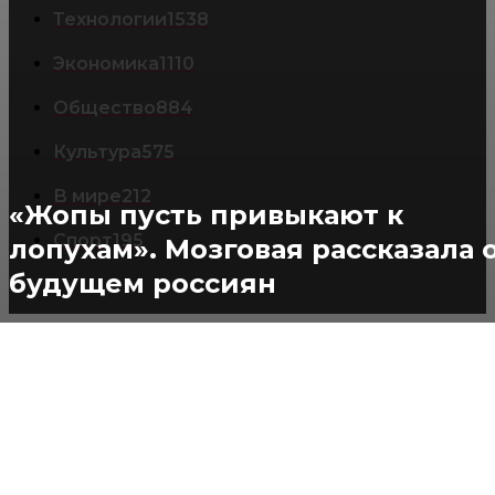
Технологии
1538
Экономика
1110
Общество
884
Культура
575
В мире
212
«Жопы пусть привыкают к
Спорт
195
лопухам». Мозговая рассказала 
будущем россиян