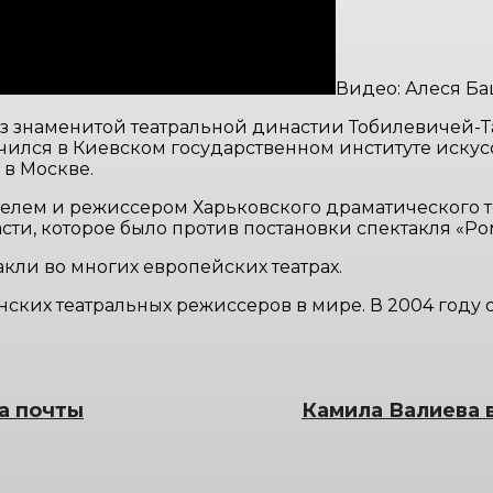
Видео: Алеся Ба
из знаменитой театральной династии Тобилевичей-
чился в Киевском государственном институте иску
 в Москве.
елем и режиссером Харьковского драматического те
сти, которое было против постановки спектакля «Ро
акли во многих европейских театрах.
нских театральных режиссеров в мире. В 2004 год
а почты
Камила Валиева 