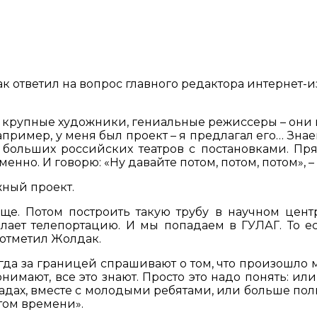
ответил на вопрос главного редактора интернет-из
крупные художники, гениальные режиссеры – они в л
ример, у меня был проект – я предлагал его… Знаеш
больших российских театров с постановками. Пр
енно. И говорю: «Ну давайте потом, потом, потом», –
жный проект.
ще. Потом построить такую трубу в научном цент
ает телепортацию. И мы попадаем в ГУЛАГ. То ест
отметил Жолдак.
гда за границей спрашивают о том, что произошло м
понимают, все это знают. Просто это надо понять: и
адах, вместе с молодыми ребятами, или больше польз
том времени».