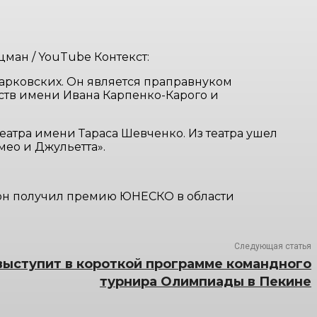
цман / YouTube Контекст:
Тарковских. Он является праправнуком
сств имени Ивана Карпенко-Карого и
атра имени Тараса Шевченко. Из театра ушел
мео и Джульетта».
у он получил премию ЮНЕСКО в области
Следующая статья
выступит в короткой программе командного
турнира Олимпиады в Пекине