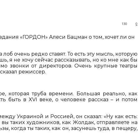
130
0
дания «ГОРДОН» Алеси Бацман о том, хочет ли он
об очень редко ставят. То есть эту мысль, которую
ь, я не хочу сейчас рассказывать, но ко мне как бы
ямо звонки от директоров. Очень крупные театры
 сказал режиссер.
ре, которая труба времени. Большая реально, как
ь быть в XVI веке, о человеке рассказ – и потом
ежду Украиной и Россией, он сказал: «Ну как есть:
ли вы таких художников, как Жолдак, отправляете на
ы, когда ты таких, как он, засунешь туда, в пещеру,