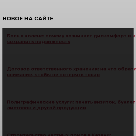
НОВОЕ НА САЙТЕ
Боль в колене: почему возникает дискомфорт и к
сохранить подвижность
Договор ответственного хранения: на что обрат
внимание, чтобы не потерять товар
Полиграфические услуги: печать визиток, буклет
листовок и другой продукции
Строительство частных домов в Казани: