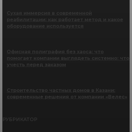
Сухая иммерсия в современной
реабилитации: как работает метод и какое
оборудование используется
Офисная полиграфия без хаоса: что
помогает компании выглядеть системно: что
учесть перед заказом
Строительство частных домов в Казани:
современные решения от компании «Велес»
РУБРИКАТОР