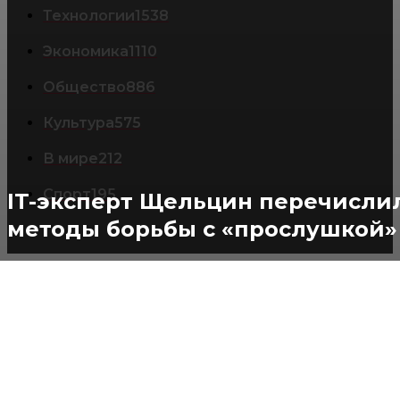
Технологии
1538
Экономика
1110
Общество
886
Культура
575
В мире
212
Спорт
195
IT-эксперт Щельцин перечисли
методы борьбы с «прослушкой»