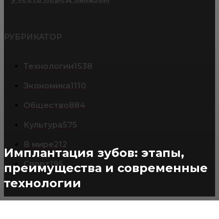
РУБРИКАТОР
Технологии
1538
Экономика
1110
Общество
884
Культура
575
В мире
212
Имплантация зубов: этапы,
Спорт
195
преимущества и современные
технологии