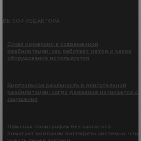
ВЫБОР РЕДАКТОРА
Сухая иммерсия в современной
реабилитации: как работает метод и какое
оборудование используется
Виртуальная реальность в двигательной
реабилитации: когда движение начинается с
ощущения
Офисная полиграфия без хаоса: что
помогает компании выглядеть системно: что
учесть перед заказом