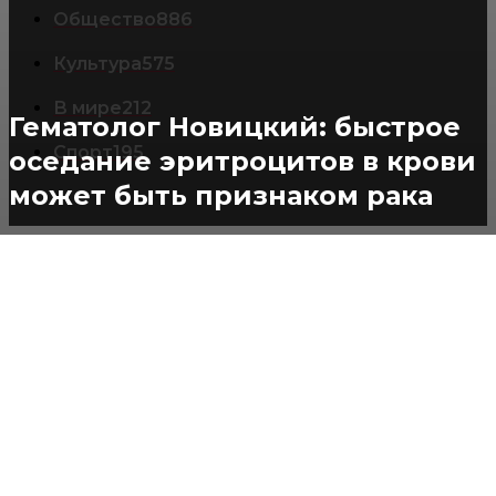
Общество
886
Культура
575
В мире
212
Гематолог Новицкий: быстрое
Спорт
195
оседание эритроцитов в крови
может быть признаком рака