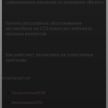
современные решения от компании «Велес»
Почему регулярное обслуживание
автомобиля на СТО помогает избежать
крупных ремонтов
Как работает складчина на спортивные
прогнозы
РУБРИКАТОР
Технологии
1539
Экономика
1110