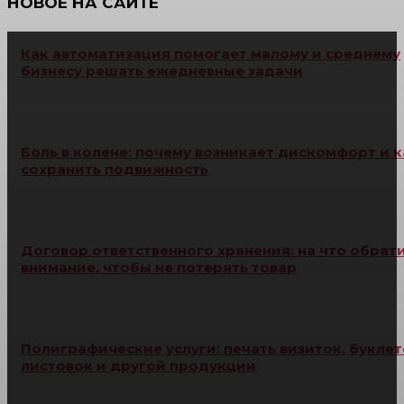
НОВОЕ НА САЙТЕ
Как автоматизация помогает малому и среднему
бизнесу решать ежедневные задачи
Боль в колене: почему возникает дискомфорт и к
сохранить подвижность
Договор ответственного хранения: на что обрат
внимание, чтобы не потерять товар
Полиграфические услуги: печать визиток, буклет
листовок и другой продукции