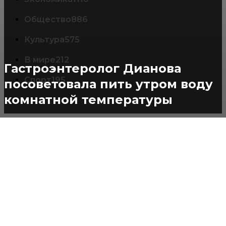
Общество
886
Культура
575
В мире
212
Гастроэнтеролог Дианова
Спорт
195
посоветовала пить утром воду
комнатной температуры