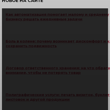
НОВОЕ НА САЙТЕ
Как автоматизация помогает малому и среднему
бизнесу решать ежедневные задачи
Боль в колене: почему возникает дискомфорт и к
сохранить подвижность
Договор ответственного хранения: на что обрат
внимание, чтобы не потерять товар
Полиграфические услуги: печать визиток, буклет
листовок и другой продукции