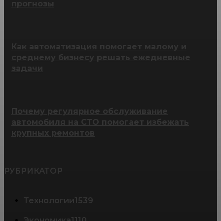
прогнозы
Как автоматизация помогает малому и
среднему бизнесу решать ежедневные
задачи
Почему регулярное обслуживание
автомобиля на СТО помогает избежать
крупных ремонтов
РУБРИКАТОР
Технологии
1539
Экономика
1110