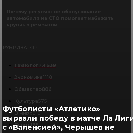
Почему регулярное обслуживание
автомобиля на СТО помогает избежать
крупных ремонтов
РУБРИКАТОР
Технологии
1539
Экономика
1110
Общество
886
Культура
575
Футболисты «Атлетико»
В мире
212
вырвали победу в матче Ла Лиг
Спорт
195
с «Валенсией», Черышев не