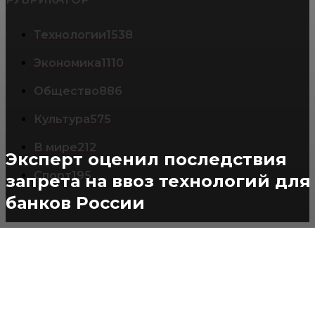
Технологии
1538
Экономика
1110
Общество
886
Культура
575
В мире
212
Эксперт оценил последствия
Спорт
195
запрета на ввоз технологий для
банков России