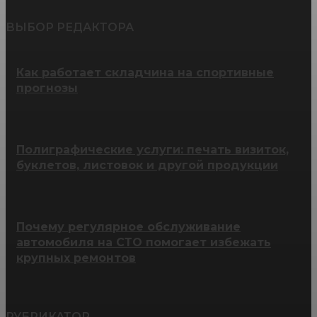
ВЫБОР РЕДАКТОРА
Как работает складчина на спортивные
прогнозы
Полиграфические услуги: печать визиток,
буклетов, листовок и другой продукции
Почему регулярное обслуживание
автомобиля на СТО помогает избежать
крупных ремонтов
РУБРИКАТОР