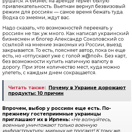
рушатся. А бизнес на аренде теряет былую
привлекательность. Вьетнам вернул безвизовый
режим для россиян — самое время бежать туда.
Водка со змеями, ждут вас.
Надо сказать, что возможностей переехать у
россиян не так уж много. Как написал украинский
бизнесмен и блогер Александр Соколовский со
ссылкой на мнение знакомых из России, выезд
закрывается. То есть, поясняет автор, пока он еще
есть, но «отпускают уже с голой ж@пой». Без карт,
без возможности купить наличную валюту в
дорогу. При этом количество мест, куда можно
улететь, с каждым днем сокращается.
Читать также:
Почему в Украине дорожают
продукты: 10 причин
Впрочем, выбор у россиян еще есть. По-
прежнему гостеприимные украинцы
приглашают их в Ирпень:
«Не волнуйтесь,
военные уничтожают только военную
инфраструктуру, мирных не трогают! К тому же,