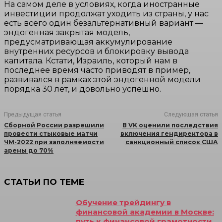
На самом деле в условиях, когда иностранные
инвестиции продолжат уходить из страны, у нас
есть всего один безальтернативный вариант —
эндогенная закрытая модель,
предусматривающая аккумулирование
внутренних ресурсов и блокировку вывода
капитала. Кстати, Израиль, который нам в
последнее время часто приводят в пример,
развивался в рамках этой эндогенной модели
порядка 30 лет, и довольно успешно. ​
Предыдущая статья
Следующая статья
Сборной России разрешили
В VK оценили последствия
провести стыковые матчи
включения гендиректора в
ЧМ-2022 при заполняемости
санкционный список США
арены до 70%
СТАТЬИ ПО ТЕМЕ
Обучение трейдингу в
финансовой академии в Москве:
путь к финансовой грамотности