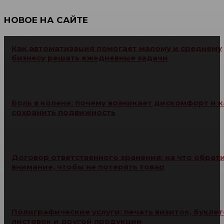
НОВОЕ НА САЙТЕ
Как автоматизация помогает малому и среднему
бизнесу решать ежедневные задачи
Боль в колене: почему возникает дискомфорт и к
сохранить подвижность
Договор ответственного хранения: на что обрат
внимание, чтобы не потерять товар
Полиграфические услуги: печать визиток, буклет
листовок и другой продукции