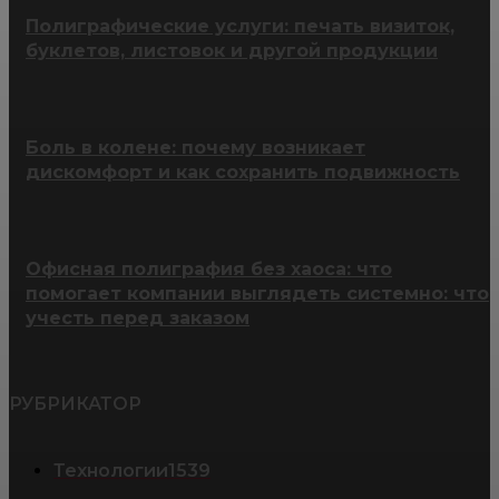
Полиграфические услуги: печать визиток,
буклетов, листовок и другой продукции
Боль в колене: почему возникает
дискомфорт и как сохранить подвижность
Офисная полиграфия без хаоса: что
помогает компании выглядеть системно: что
учесть перед заказом
РУБРИКАТОР
Технологии
1539