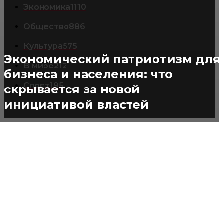
Экономика
1110
Общество
886
Культура
575
Экономический патриотизм дл
В мире
212
бизнеса и населения: что
Спорт
195
скрывается за новой
инициативой властей