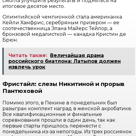
смогла улучшить результаты и подняться на
итоговое десятое место.
Олимпийской чемпионкой стала американка
Кейли Хамфрис, серебряным призером — ее
соотечественница Элана Майерс Тейлор, а
бронзовой медалисткой — канадка Кристин де
Брюн.
Читать также:
Величайшая драма
российского биатлона: Латыпов должен
извлечь урок
Фристайл: слезы Никитиной и прорыв
Пантюховой
Помимо этого, в Пекине в понедельник был
разыгран комплект наград в женской акробатике.
Все квалификационные и финальные
соревнования прошли в один день, так как
первые старты пришлось перенести с
понедельника из-за непогоды. Из трех россиянок