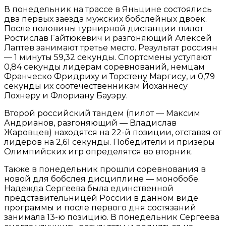
В понедельник на трассе в Яньцине состоялись
два первых заезда мужских бобслейных двоек.
После половины турнирной дистанции пилот
Ростислав Гайтюкевич и разгоняющий Алексей
Лаптев занимают третье место. Результат россиян
— 1 минуты 59,32 секунды. Спортсмены уступают
0,84 секунды лидерам соревнований, немцам
Франческо Фридриху и Торстену Маргису, и 0,79
секунды их соотечественникам Йоханнесу
Лохнеру и Флориану Бауэру.
Второй российский тандем (пилот — Максим
Андрианов, разгоняющий — Владислав
Жаровцев) находятся на 22-й позиции, отставая от
лидеров на 2,61 секунды. Победители и призеры
Олимпийских игр определятся во вторник.
Также в понедельник прошли соревнования в
новой для бобслея дисциплине — монобобе.
Надежда Сергеева была единственной
представительницей России в данном виде
программы и после первого дня состязаний
занимала 13-ю позицию. В понедельник Сергеева