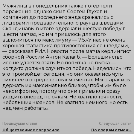
Мужчины в понедельник также потерпели
поражение, однако скип Сергей Глухов и
компания до последнего энда сражались с
лидерами предварительного раунда шведами.
Скандинавы в итоге одержали шестую победу в
шести матчах, но им пришлось для этого
выложиться по максимуму — 7:5.»У нас не очень
хорошая статистика противостояния со шведами,
— рассказал РИА Новости после матча керлингист
сборной России Антон Калалб. — Большинство
игр не удается взять. Но попытка не пытка —
когда-то должна случиться победа. Надеялись, что
это произойдет сегодня, но они оказались чуть
сильнее в определенных моментах. Мы старались
держать их максимально близко, чтобы им было
некомфортно, потому что они привыкли сразу
уходить вперед по очкам. Не хватило точности,
небольших нюансов. Не хватило немного, но есть
над чем работать».
Предыдущая статья
Следующая статья
Общественное попросило
По следам отмены