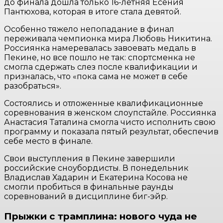
до финала дошла только 16-летняя Есения
Пантюхова, которая в итоге стала девятой.
Особенно тяжело непопадание в финал
переживала чемпионка мира Любовь Никитина.
Россиянка намеревалась завоевать медаль в
Пекине, но все пошло не так: спортсменка не
смогла сдержать слез после квалификации и
призналась, что «пока сама не может в себе
разобраться».
Состоялись и отложенные квалификационные
соревнования в женском слоупстайле. Россиянка
Анастасия Таталина смогла чисто исполнить свою
программу и показала пятый результат, обеспечив
себе место в финале.
Свои выступления в Пекине завершили
российские сноубордисты. В понедельник
Владислав Хадарин и Екатерина Косова не
смогли пробиться в финальные раунды
соревнований в дисциплине биг-эйр.
Прыжки с трамплина: нового чуда не