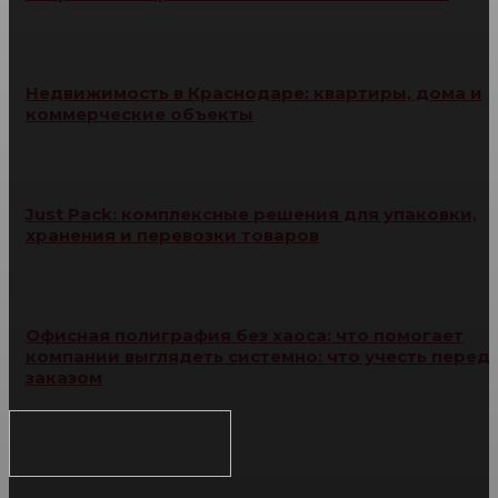
Недвижимость в Краснодаре: квартиры, дома и
коммерческие объекты
Just Pack: комплексные решения для упаковки,
хранения и перевозки товаров
Офисная полиграфия без хаоса: что помогает
компании выглядеть системно: что учесть перед
заказом