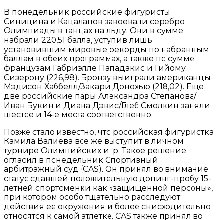
В понедельник российские фигуристы
Синицина и Кацалапов завоевали серебро
Олимпиады в танцах на льду. Они в сумме
набрали 220,51 балла, уступив лишь
установившим мировые рекорды по набранным
баллам в обеих программах, а также по сумме
французам Габриэлле Пападакис и Гийому
Сизерону (226,98). Бронзу выиграли американцы
Мэдисон Хаббелл/Закари Донохью (218,02). Еще
две российские пары Александра Степанова/
Иван Букин и Диана Дэвис/Глеб Смолкин заняли
шестое и 14-е места соответственно.
Позже стало известно, что российская фигуристка
Камила Валиева все же выступит в личном
турнире Олимпийских игр. Такое решение
огласил в понедельник Спортивный
арбитражный суд (CAS). Он принял во внимание
статус сдавшей положительную допинг-пробу 15-
летней спортсменки как «защищенной персоны»,
при котором особо тщательно расследуют
действия ее окружения и более снисходительно
относятся к самой атлетке. CAS также принял во