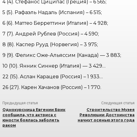
4 (4). Стефанос Циципас (Греция) – 6 565;
5 (5). Рафаэль Надаль (Испания) – 6 515;
6 (6). Маттео Берреттини (Италия) – 4 928;
7 (7). Андрей Рублев (Россия) – 4 590;
8 (8). Каспер Рууд (Норвегия) – 3 975;
9 (9). Феликс Оже-Альяссим (Канада) — 3 883;
10 (10). Янник Синнер (Италия) — 3 429…
22 (15). Аслан Карацев (Россия) – 1 933…
26 (27). Карен Хачанов (Россия) – 1 770.
Предыдущая статья
Следующая статья
Однокурсница Евгении Брик
Строительство Музея
сообщила, что актриса с
Революции Достоинства
юности боялась заболеть
начнут осенью этого года
раком