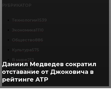
РУБРИКАТОР
Технологии
1539
Экономика
1110
Общество
886
Культура
575
В мире
212
Даниил Медведев сократил
Спорт
195
отставание от Джоковича в
рейтинге ATP