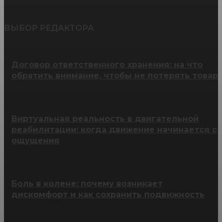
ВЫБОР РЕДАКТОРА
Договор ответственного хранения: на что
обратить внимание, чтобы не потерять товар
Виртуальная реальность в двигательной
реабилитации: когда движение начинается с
ощущения
Боль в колене: почему возникает
дискомфорт и как сохранить подвижность