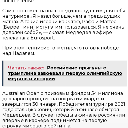
воскресенье.
Сам спортсмен назвал поединок худшим для себя
на турнире.»Я мазал больше, чем в предыдущих
матчах. А такие игроки как Стеф, Рафа и Маттео
(Берреттини) могут этим пользоваться. Я не очень
доволен собой», — сказал Медведев в эфире
телеканала Eurosport.
При этом теннисист отметил, что готов к победе
над Надалем.
Читать также:
Российские прыгуны с
трамплина завоевали первую олимпийскую
медаль в истории
Australian Open с призовым фондом 54 миллиона
долларов проходит на покрытии «хард» и
завершится 30 января. Победителем турнира 2021
года стал Джокович, который в финале обыграл
Медведева. В случае победы в финале россиянин
впервые в карьере поднимется на первую
строчку мирового рейтинга.