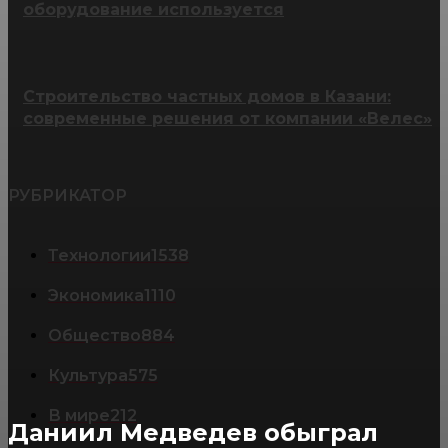
оборудование используется
Строительство частных домов в Казани:
современные решения от компании «Велес»
РУБРИКАТОР
Технологии
1538
Экономика
1110
Общество
884
Культура
575
В мире
212
Даниил Медведев обыграл