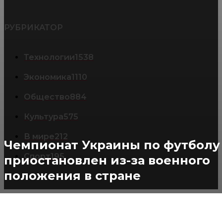
РУБРИКАТОР
Технологии
1538
Экономика
1110
Общество
884
Культура
575
В мире
212
Чемпионат Украины по футболу
Спорт
195
приостановлен из-за военного
положения в стране