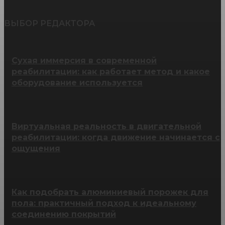
ВЫБОР РЕДАКТОРА
Сухая иммерсия в современной
реабилитации: как работает метод и какое
оборудование используется
Виртуальная реальность в двигательной
реабилитации: когда движение начинается с
ощущения
Как подобрать алюминиевый порожек для
пола: практичный подход к идеальному
соединению покрытий