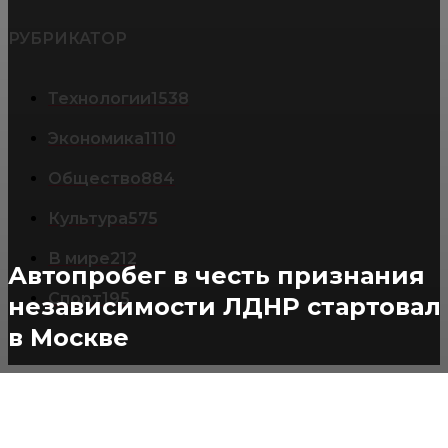
РУБРИКАТОР
Технологии
1538
Экономика
1110
Общество
884
Культура
575
В мире
212
Автопробег в честь признания
Спорт
195
независимости ЛДНР стартовал
в Москве