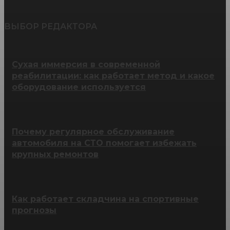
ВЫБОР РЕДАКТОРА
Сухая иммерсия в современной
реабилитации: как работает метод и какое
оборудование используется
Почему регулярное обслуживание
автомобиля на СТО помогает избежать
крупных ремонтов
Как работает складчина на спортивные
прогнозы