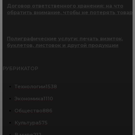
Договор ответственного хранения: на что
обратить внимание, чтобы не потерять товар
Полиграфические услуги: печать визиток,
буклетов, листовок и другой продукции
РУБРИКАТОР
Технологии
1538
Экономика
1110
Общество
886
Культура
575
В мире
212