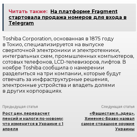
Читать также:
На платформе Fragment
стартовала продажа номеров для входа в
Telegram
Toshiba Corporation, основанная в 1875 году
в Токио, специализируется на выпуске
сверхточной электроники и электротехники,
интегральных схем, промышленных компьютеров,
сотовых телефонов, LCD-телевизоров, лифтов. В
ноябре Toshiba сообщила о намерении
разделиться на три компании, которые будут
отвечать за инфраструктурные решения,
электронные устройства и владеть долями
в других корпорациях.
Предыдущая статья
Следующая статья
Рост цен, перерасчет
«Фашистам п…здец».
пенсий и налоги по-новому:
Хименес-Браво назвал
что изменится в Украине с 1
самое страшное оружие
апреля
Украины