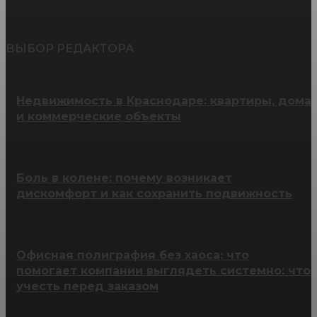
ВЫБОР РЕДАКТОРА
Недвижимость в Краснодаре: квартиры, дома
и коммерческие объекты
Боль в колене: почему возникает
дискомфорт и как сохранить подвижность
Офисная полиграфия без хаоса: что
помогает компании выглядеть системно: что
учесть перед заказом