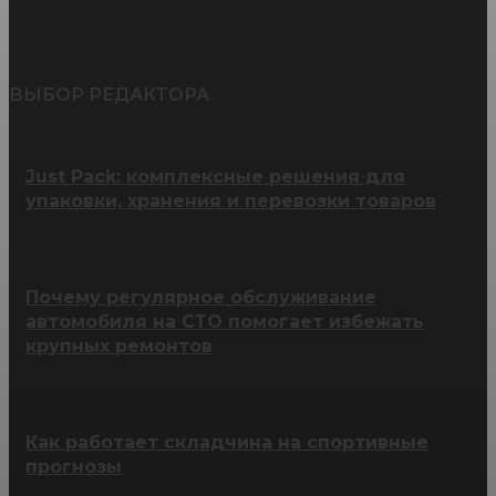
ВЫБОР РЕДАКТОРА
Just Pack: комплексные решения для
упаковки, хранения и перевозки товаров
Почему регулярное обслуживание
автомобиля на СТО помогает избежать
крупных ремонтов
Как работает складчина на спортивные
прогнозы