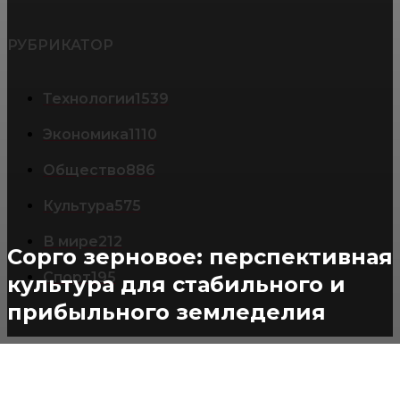
РУБРИКАТОР
Технологии
1539
Экономика
1110
Общество
886
Культура
575
В мире
212
Сорго зерновое: перспективная
Спорт
195
культура для стабильного и
прибыльного земледелия