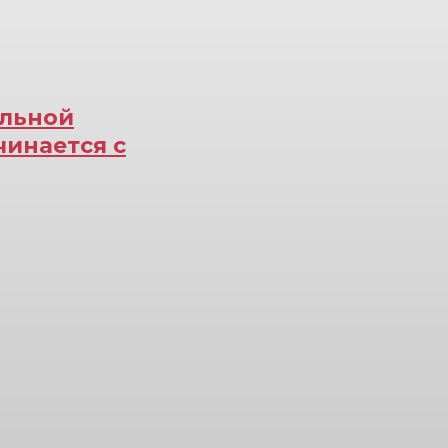
ельной
чинается с