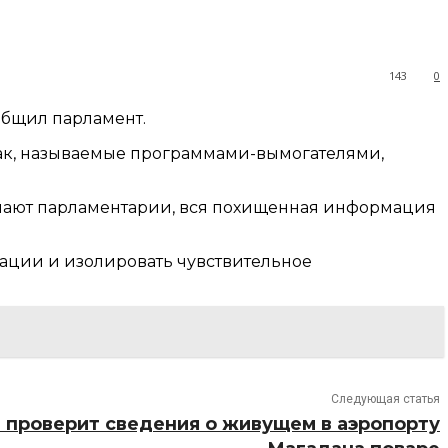
143
0
общил парламент.
атак, называемые программами-вымогателями,
мечают парламентарии, вся похищенная информация
мации и изолировать чувствительное
Следующая статья
 проверит сведения о живущем в аэропорту