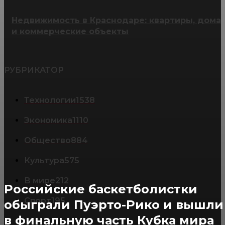
Недвижимость в Краснодаре: квартиры, дома
и коммерческие объекты
РУБРИКАТОР
Технологии
1538
Экономика
1110
Общество
884
Культура
575
В мире
212
Российские баскетболистки
Спорт
195
обыграли Пуэрто-Рико и вышли
в финальную часть Кубка мира