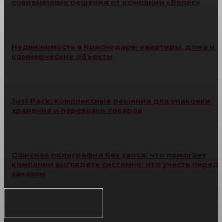
современные решения от компании «Велес»
Недвижимость в Краснодаре: квартиры, дома и
коммерческие объекты
Just Pack: комплексные решения для упаковки,
хранения и перевозки товаров
Офисная полиграфия без хаоса: что помогает
компании выглядеть системно: что учесть перед
заказом