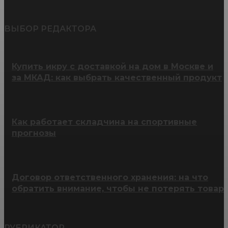
ВЫБОР РЕДАКТОРА
Купить икру с доставкой на дом в Москве и
за МКАД: как выбрать качественный продукт
Как работает складчина на спортивные
прогнозы
Договор ответственного хранения: на что
обратить внимание, чтобы не потерять товар
РУБРИКАТОР