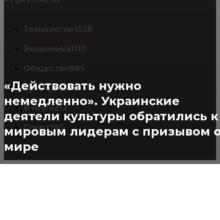
Технологии
1538
Экономика
1110
Общество
885
«Действовать нужно
Культура
575
немедленно». Украинские
В мире
212
деятели культуры обратились к
Спорт
195
мировым лидерам с призывом 
мире